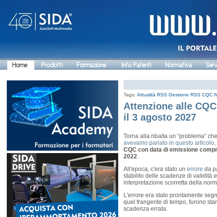
Home
Prodotti
Formazione
Info Patenti
Normativa
Serv
Tags:
Attualità
RSS Gestione
RSS CQC 
Attenzione alle CQC
il 3 agosto 2027
Torna alla ribalta un “problema” che 
avevamo parlato in questo articolo
,
CQC con data di emissione compres
2022
.
All'epoca, c'era stato un
errore
da p
stabilito delle scadenze di validità
interpretazione scorretta della norm
L'errore era stato prontamente segna
quel frangente di tempo, furono st
scadenza errata.