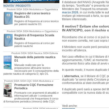
Il database dell'ANAG (Anagrafe Nazi
da tempo, “bonificato” e presenta ora 
NOVITA' PRODOTTI
Ministero dei Trasporti ha emanato
Prodotti SIDA
SIDA Modulistica e Oggettistica
marzo 2026
, in cui invita tutte le 
Registro del corso teorico
invitare gli interessati a farla, su
Nautica D1
titolare interessato.
Registro di frequenza al corso teorico
per patenti nautiche D1
Il motivo? Evitare che colo
IN ANTICIPO, con il rischio 
Prodotti SIDA
SIDA Modulistica e Oggettistica
Registro di frequenza Scuola
Ricordiamo che al corso ci si può 
Nautica
non essere corretta, nei casi sopra i
Registro di frequenza al corso per
patenti nautiche
Il Ministero non vuole però penalizz
incontro all'utenza.
Prodotti SIDA
SIDA Nautica
SIDA Editoria
Nel caso effettivo in cui il titolar
Manuale della patente nautica
aggiornamento, l'UMC al momento u
D1
documento fisico alla data di avvio 
Manuale realizzato per la
preparazione all'esame teorico
In questo modo, il nuovo duplicato
necessario per il conseguimento della
patente nautica di categoria D, tipo D1.
L'
alternativa
, se il titolare di CQC
duplicato
“ai sensi della Circolare
Prodotti SIDA
SIDA CQC
SIDA Modulistica e
conformandola al dato bonificato 
Oggettistica
Prontuario CQC Formazione
Periodica
Il duplicato però sarà a spese del ti
compatibile con la nuova data di sc
Prontuario con argomenti di attualità e
informazioni utili per i conducenti
professionali che frequentano il corso
di formazione periodica (rinnovo) della CQC
Vedi anche:
Prodotti SIDA
SIDA Informatica