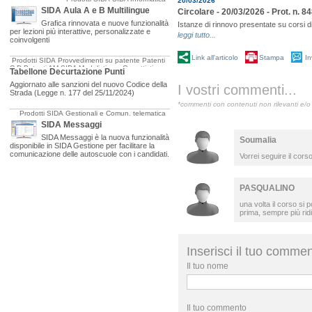
20/03/2026
SIDA Aula A e B Multilingue
Circolare - 20/03/2026 - Prot. n. 8
Grafica rinnovata e nuove funzionalità
Istanze di rinnovo presentate su corsi d
per lezioni più interattive, personalizzate e
leggi tutto...
coinvolgenti
Link all'articolo
Stampa
In
Prodotti SIDA
Provvedimenti su patente
Patenti
C-D
Patenti AM
SIDA Modulistica e Oggettistica
Tabellone Decurtazione Punti
Aggiornato alle sanzioni del nuovo Codice della
I vostri commenti...
Strada (Legge n. 177 del 25/11/2024)
*commenti con contenuti non rilevanti e/o 
Prodotti SIDA
Gestionali e Comun. telematica
SIDA Messaggi
SIDA Messaggi è la nuova funzionalità
Soumalia
disponibile in SIDA Gestione per facilitare la
comunicazione delle autoscuole con i candidati.
Vorrei seguire il cors
PASQUALINO
una volta il corso si
prima, sempre più ridic
Inserisci il tuo comme
Il tuo nome
Il tuo commento